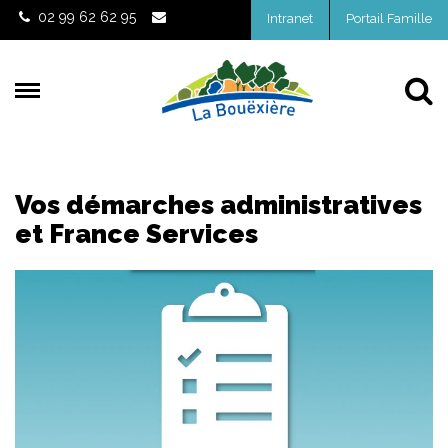
Gestion des traceurs
02 99 62 62 95
Intranet
Portail Famille
Al
Vos démarches administratives
et France Services