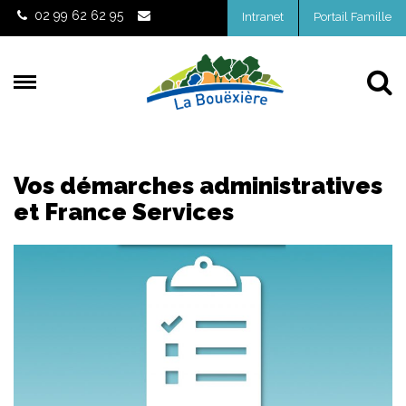
Gestion des traceurs
02 99 62 62 95
Intranet
Portail Famille
Al
Vos démarches administratives
et France Services