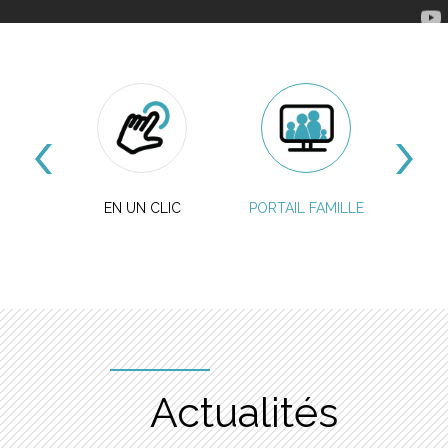
Accès rapide
IONS
EN UN CLIC
PORTAIL FAMILLE
T
S ET
TE
Actualités