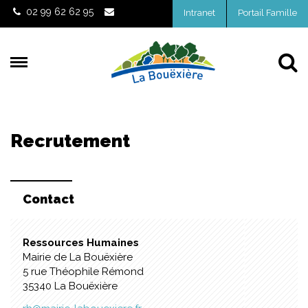
Gestion des traceurs
02 99 62 62 95
Intranet
Portail Famille
Al
Recrutement
Contact
Ressources Humaines
Mairie de La Bouëxière
5 rue Théophile Rémond
35340 La Bouëxière