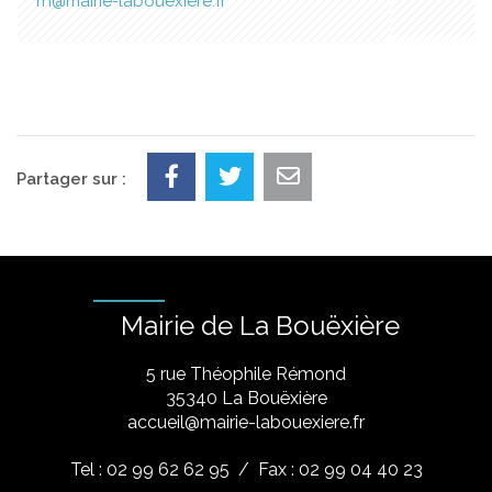
rh@mairie-labouexiere.fr
Partager sur :
Mairie de La Bouëxière
5 rue Théophile Rémond
​35340 La Bouëxière
accueil@mairie-labouexiere.fr
Tel : 02 99 62 62 95
/ Fax : 02 99 04 40 23