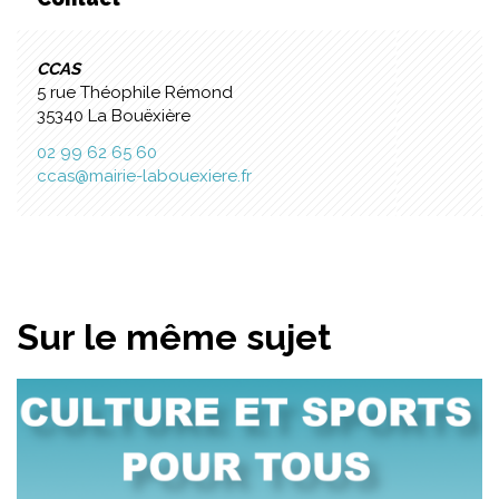
CCAS
5 rue Théophile Rémond
35340 La Bouëxière
02 99 62 65 60
ccas@mairie-labouexiere.fr
Sur le même sujet