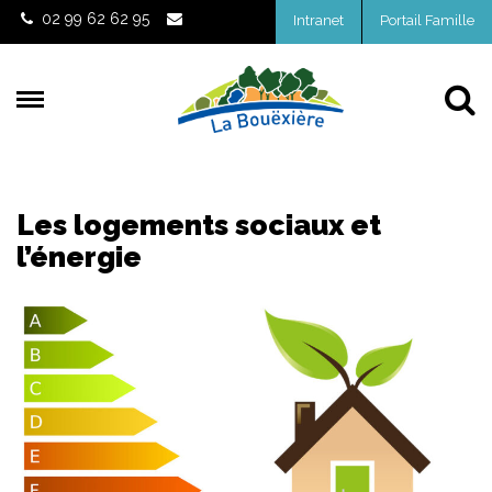
Gestion des traceurs
02 99 62 62 95
Intranet
Portail Famille
Al
Les logements sociaux et
l’énergie