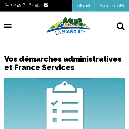
Gestion des traceurs
02 99 62 62 95
Intranet
Portail Famille
Al
Vos démarches administratives
et France Services