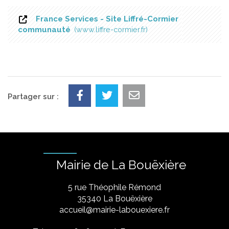
France Services - Site Liffré-Cormier
communauté
www.liffre-cormier.fr
Partager sur :
Mairie de La Bouëxière
5 rue Théophile Rémond
​35340 La Bouëxière
accueil@mairie-labouexiere.fr