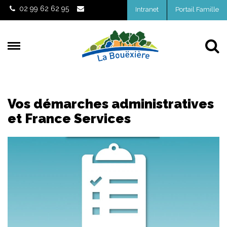
Gestion des traceurs
02 99 62 62 95
Intranet
Portail Famille
Al
Vos démarches administratives
et France Services