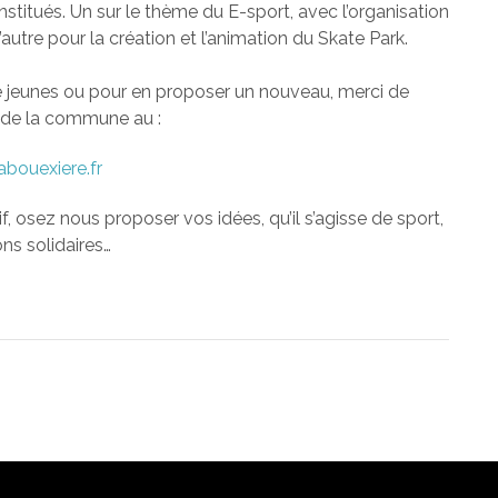
nstitués. Un sur le thème du E-sport, avec l’organisation
autre pour la création et l’animation du Skate Park.
té jeunes ou pour en proposer un nouveau, merci de
e de la commune au :
abouexiere.fr
tif, osez nous proposer vos idées, qu’il s’agisse de sport,
ons solidaires…