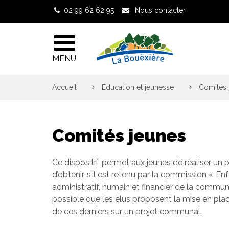
Gestion des traceurs
02 99 62 62 95
Nous contacter
MENU
Accueil
>
Education et jeunesse
>
Comités 
Comités jeunes
Ce dispositif, permet aux jeunes de réaliser un p
d’obtenir, s’il est retenu par la commission « En
administratif, humain et financier de la commun
possible que les élus proposent la mise en place 
de ces derniers sur un projet communal.