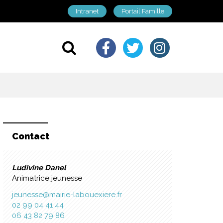
Intranet
Portail Famille
Lien vers le comp
Lien vers le c
Lien vers 
Aller à la recherche
Contact
Ludivine Danel
Animatrice jeunesse
jeunesse@mairie-labouexiere.fr
02 99 04 41 44
06 43 82 79 86