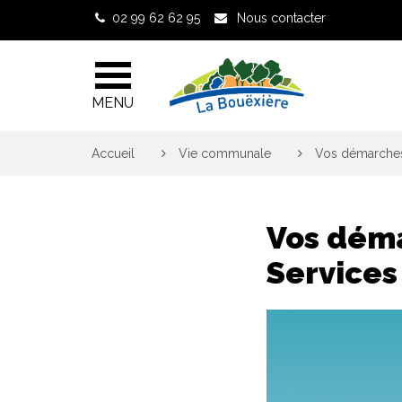
Gestion des traceurs
02 99 62 62 95
Nous contacter
MENU
Accueil
>
Vie communale
>
Vos démarches 
Vos déma
Services