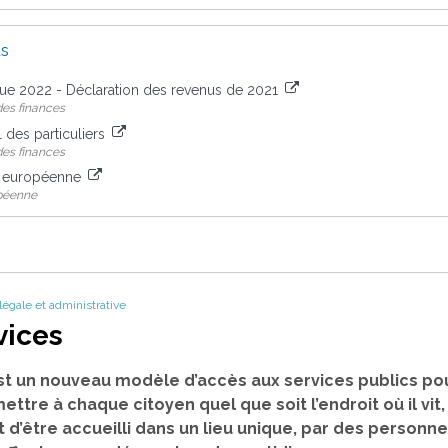
us
que 2022 - Déclaration des revenus de 2021
des finances
l des particuliers
des finances
n européenne
péenne
 légale et administrative
vices
st un nouveau modèle d’accès aux services publics pou
mettre à chaque citoyen quel que soit l’endroit où il vit
t d’être accueilli dans un lieu unique, par des person