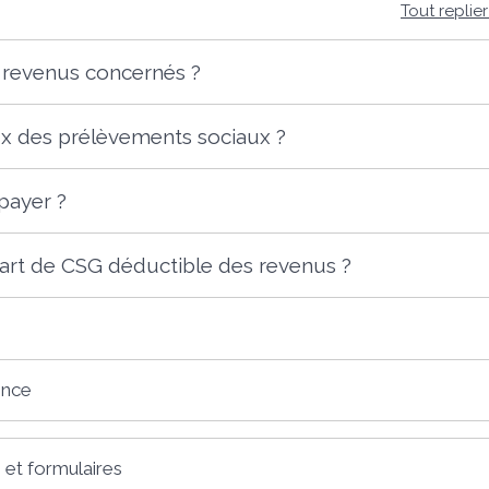
Tout replie
s revenus concernés ?
ux des prélèvements sociaux ?
payer ?
part de CSG déductible des revenus ?
ence
 et formulaires