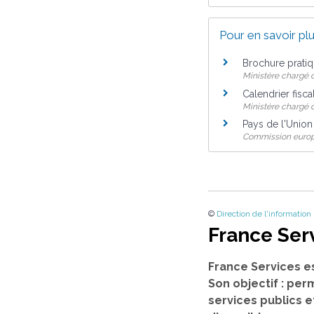
Pour en savoir pl
Brochure prati
Ministère chargé 
Calendrier fisca
Ministère chargé 
Pays de l'Unio
Commission euro
©
Direction de l'information
France Ser
France Services e
Son objectif : per
services publics e