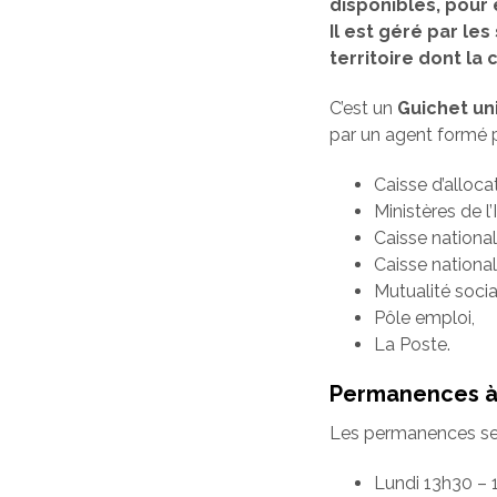
disponibles, pour
Il est géré par l
territoire dont l
C’est un
Guichet un
par un agent formé p
Caisse d’alloca
Ministères de l’
Caisse nationa
Caisse national
Mutualité socia
Pôle emploi,
La Poste.
Permanences à 
Les permanences se f
Lundi 13h30 – 