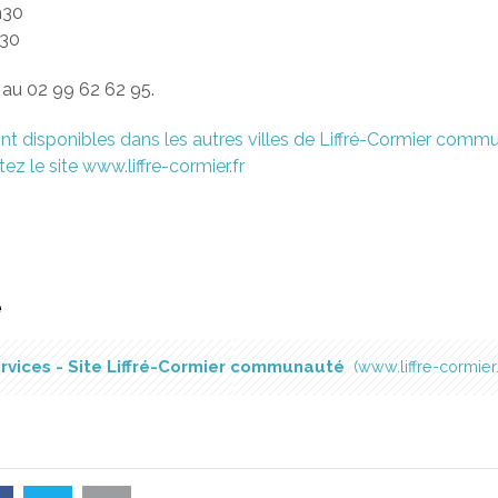
h30
h30
au 02 99 62 62 95.
nt disponibles dans les autres villes de Liffré-Cormier comm
ez le site www.liffre-cormier.fr
é
rvices - Site Liffré-Cormier communauté
www.liffre-cormier.