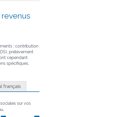
s revenus
ments : contribution
RDS), prélèvement
 sont cependant
ons spécifiques.
l français
sociales sur vos
nu.