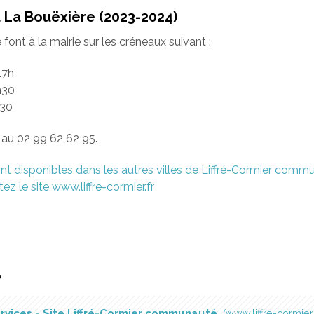
La Bouëxière (2023-2024)
ont à la mairie sur les créneaux suivant :
17h
h30
h30
au 02 99 62 62 95.
nt disponibles dans les autres villes de Liffré-Cormier comm
ez le site www.liffre-cormier.fr
é
rvices - Site Liffré-Cormier communauté
www.liffre-cormier.