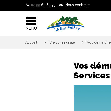
Gestion des traceurs
02 99 62 62 95
Nous contacter
MENU
Accueil
>
Vie communale
>
Vos démarches 
Vos déma
Services