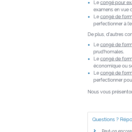
Le
congé pour e
examens en vue d'
Le
congé de form
perfectionner à l
De plus, d'autres con
Le
congé de form
prud'homales.
Le
congé de form
économique ou se 
Le
congé de form
perfectionner pou
Nous vous présentons
Questions ? Répo
Peut-on encore 