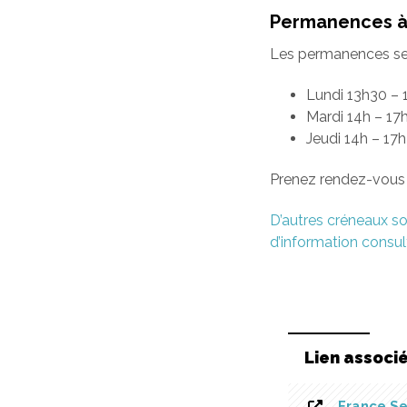
Permanences à 
Les permanences se f
Lundi 13h30 – 
Mardi 14h – 17
Jeudi 14h – 17
Prenez rendez-vous 
D’autres créneaux so
d’information consult
Lien associ
France Se