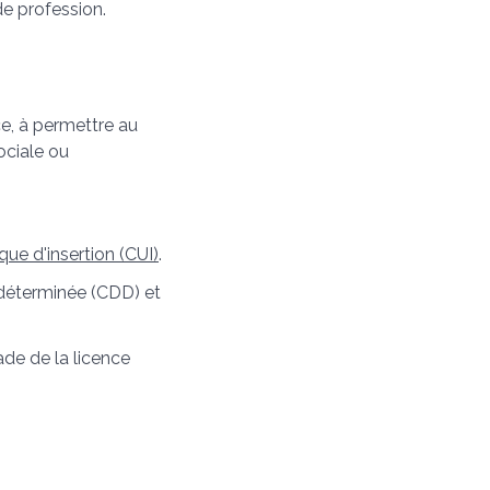
e profession.
ce, à permettre au
ociale ou
que d'insertion (CUI)
.
e déterminée (CDD) et
ade de la licence