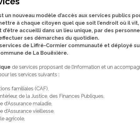
vices
st un nouveau modèle d’accès aux services publics pou
mettre à chaque citoyen quel que soit l’endroit où il vit
t d’être accueilli dans un lieu unique, par des person
 effectuer ses démarches du quotidien.
es services de Liffré-Cormier communauté et déployé su
a commune de La Bouëxière.
ique
de services proposant de l’information et un accompa
our les services suivants :
tions familiales (CAF),
Intérieur, de la Justice, des Finances Publiques,
le d’Assurance maladie,
e d’Assurance vieillesse,
le agricole,