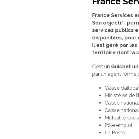
France Ser
France Services e
Son objectif : per
services publics e
disponibles, pour
Il est géré par l
territoire dont l
C’est un
Guichet un
par un agent formé p
Caisse d’alloca
Ministères de l’
Caisse nationa
Caisse national
Mutualité socia
Pôle emploi,
La Poste.