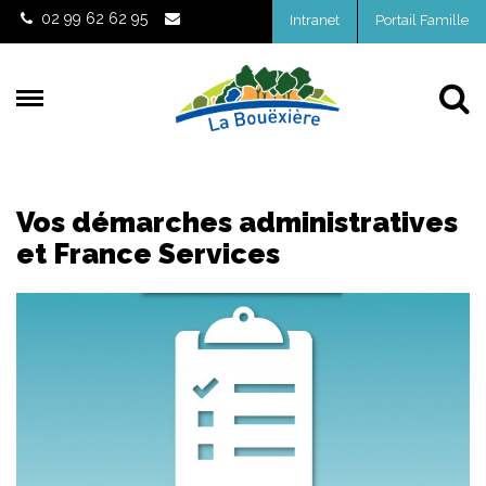
Gestion des traceurs
02 99 62 62 95
Intranet
Portail Famille
Al
Vos démarches administratives
et France Services