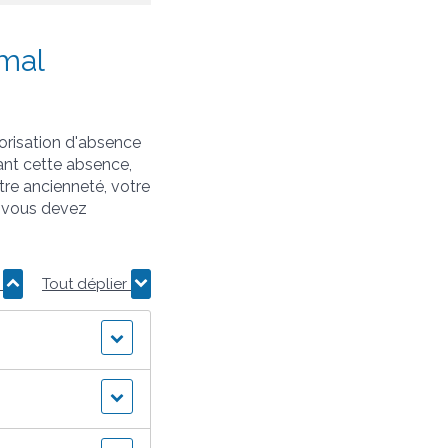
omal
orisation d'absence
ant cette absence,
tre ancienneté, votre
, vous devez
r
Tout déplier