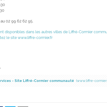
h30
h30
au 02 99 62 62 95.
nt disponibles dans les autres villes de Liffré-Cormier comm
ez le site www.liffre-cormier.fr
é
rvices - Site Liffré-Cormier communauté
www.liffre-cormier.