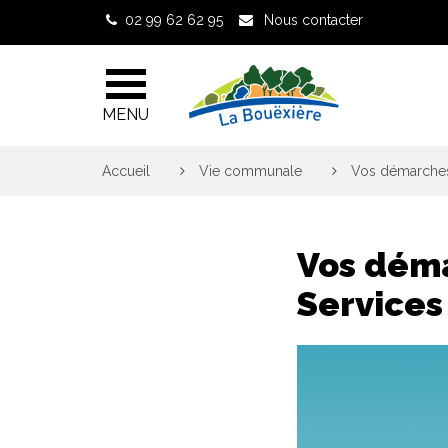
Gestion des traceurs
02 99 62 62 95
Nous contacter
MENU
Accueil
>
Vie communale
>
Vos démarches 
Vos déma
Services