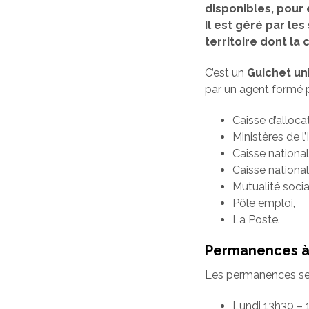
disponibles, pour
Il est géré par l
territoire dont l
C’est un
Guichet un
par un agent formé p
Caisse d’alloca
Ministères de l’
Caisse nationa
Caisse national
Mutualité socia
Pôle emploi,
La Poste.
Permanences à 
Les permanences se f
Lundi 13h30 – 