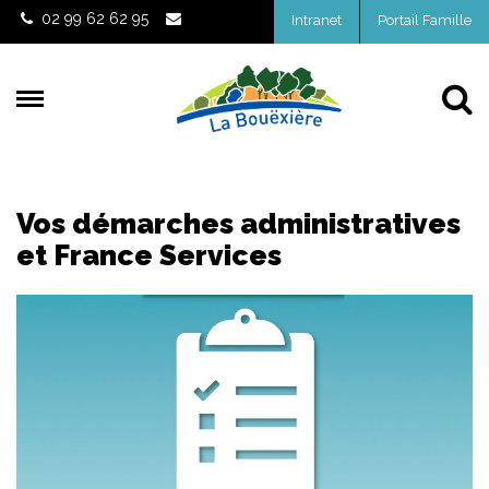
Gestion des traceurs
02 99 62 62 95
Intranet
Portail Famille
Al
Vos démarches administratives
et France Services