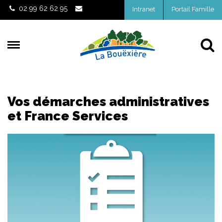
Gestion des traceurs
02 99 62 62 95
Intranet
Portail Famille
Al
Vos démarches administratives
et France Services