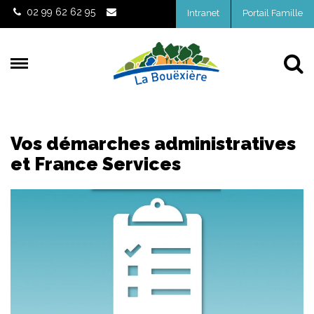
Gestion des traceurs
02 99 62 62 95
Intranet
Portail Famille
Al
Vos démarches administratives
et France Services