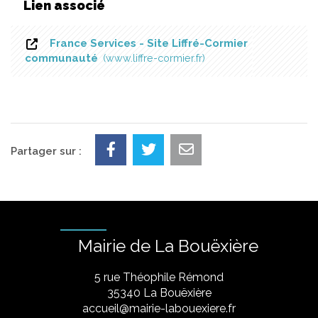
Lien associé
France Services - Site Liffré-Cormier
communauté
www.liffre-cormier.fr
Partager sur :
Mairie de La Bouëxière
5 rue Théophile Rémond
​35340 La Bouëxière
accueil@mairie-labouexiere.fr