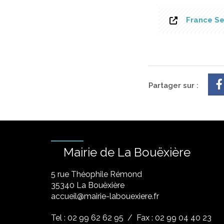
France Se
Partager sur :
Mairie de La Bouëxière
5 rue Théophile Rémond
​35340 La Bouëxière
accueil@mairie-labouexiere.fr
Tel : 02 99 62 62 95
/ Fax : 02 99 04 40 23