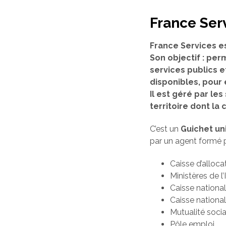
France Ser
France Services e
Son objectif : per
services publics e
disponibles, pour
Il est géré par l
territoire dont l
C’est un
Guichet un
par un agent formé p
Caisse d’alloca
Ministères de l’
Caisse nationa
Caisse national
Mutualité socia
Pôle emploi,