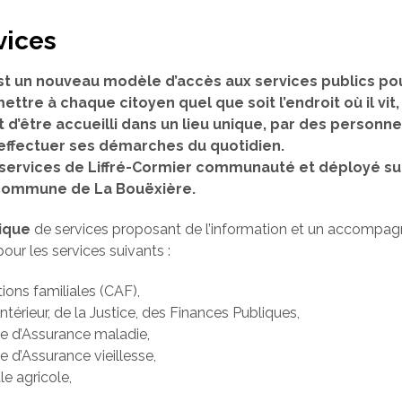
vices
st un nouveau modèle d’accès aux services publics pou
mettre à chaque citoyen quel que soit l’endroit où il vit
t d’être accueilli dans un lieu unique, par des person
 effectuer ses démarches du quotidien.
es services de Liffré-Cormier communauté et déployé su
a commune de La Bouëxière.
ique
de services proposant de l’information et un accompa
our les services suivants :
tions familiales (CAF),
Intérieur, de la Justice, des Finances Publiques,
le d’Assurance maladie,
e d’Assurance vieillesse,
le agricole,