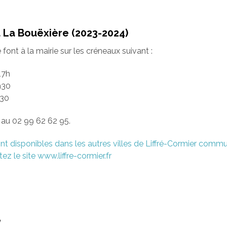
La Bouëxière (2023-2024)
ont à la mairie sur les créneaux suivant :
17h
h30
h30
au 02 99 62 62 95.
nt disponibles dans les autres villes de Liffré-Cormier comm
ez le site www.liffre-cormier.fr
é