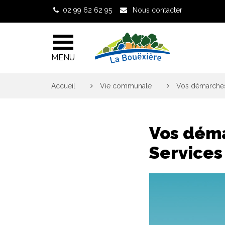
Gestion des traceurs
02 99 62 62 95
Nous contacter
MENU
Accueil
>
Vie communale
>
Vos démarches 
Vos déma
Services