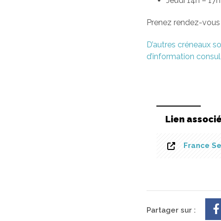
Jeudi 14h – 17
Prenez rendez-vous 
D’autres créneaux so
d’information consult
Lien associ
France Se
Partager sur :