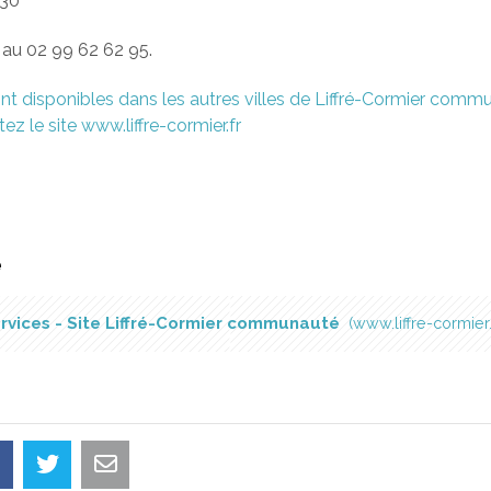
h30
au 02 99 62 62 95.
nt disponibles dans les autres villes de Liffré-Cormier comm
ez le site www.liffre-cormier.fr
é
rvices - Site Liffré-Cormier communauté
www.liffre-cormier.