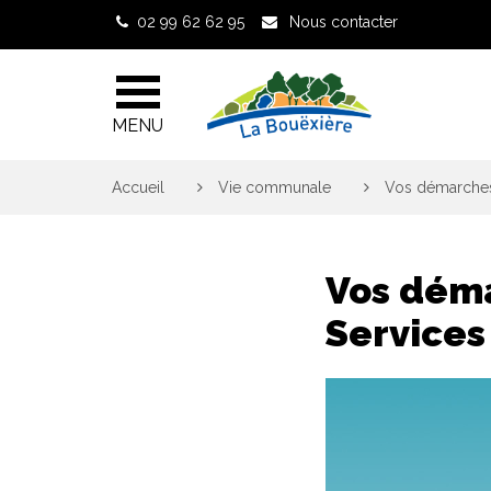
Gestion des traceurs
02 99 62 62 95
Nous contacter
MENU
Accueil
>
Vie communale
>
Vos démarches 
Vos déma
Services