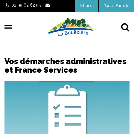
Gestion des traceurs
02 99 62 62 95
Intranet
Portail Famille
Al
Vos démarches administratives
et France Services