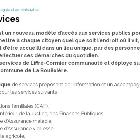
 légale et administrative
vices
st un nouveau modèle d’accès aux services publics pou
mettre à chaque citoyen quel que soit l’endroit où il vit
t d’être accueilli dans un lieu unique, par des person
 effectuer ses démarches du quotidien.
es services de Liffré-Cormier communauté et déployé su
a commune de La Bouëxière.
ique
de services proposant de l’information et un accompa
our les services suivants :
tions familiales (CAF),
Intérieur, de la Justice, des Finances Publiques,
le d’Assurance maladie,
e d’Assurance vieillesse,
le agricole,