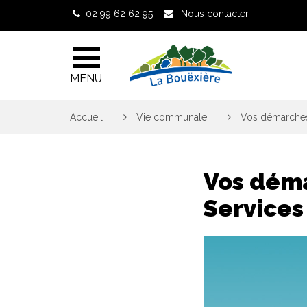
Gestion des traceurs
02 99 62 62 95
Nous contacter
MENU
Accueil
>
Vie communale
>
Vos démarches 
Vos déma
Services