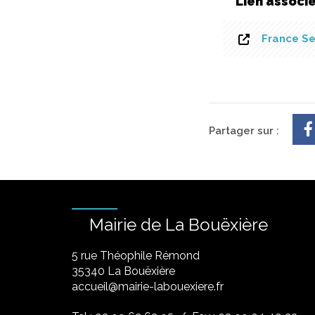
Lien associ
France Se
Partager sur :
Mairie de La Bouëxière
5 rue Théophile Rémond
​35340 La Bouëxière
accueil@mairie-labouexiere.fr