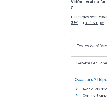
Vidéo - Vrai ou fau
?
Les règles sont diff
(UE)
ou
à l'étranger
.
Textes de référ
Services en ligne
Questions ? Répo
Avec quels docu
Comment empêch