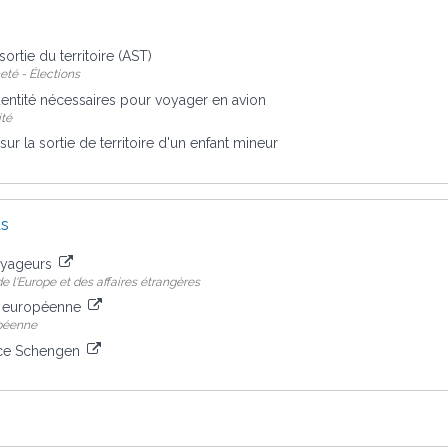
sortie du territoire (AST)
eté - Élections
entité nécessaires pour voyager en avion
ité
 sur la sortie de territoire d'un enfant mineur
us
oyageurs
e l'Europe et des affaires étrangères
n européenne
péenne
ace Schengen