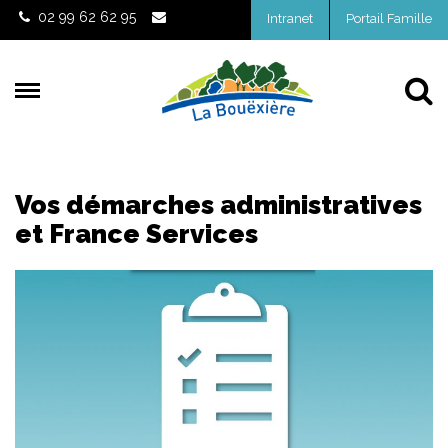
Gestion des traceurs
02 99 62 62 95
Intranet
Portail Famille
Al
Vos démarches administratives
et France Services