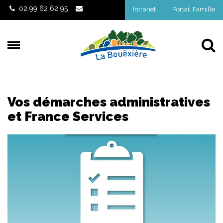
Gestion des traceurs
02 99 62 62 95
Intranet
Portail Famille
Al
Vos démarches administratives
et France Services