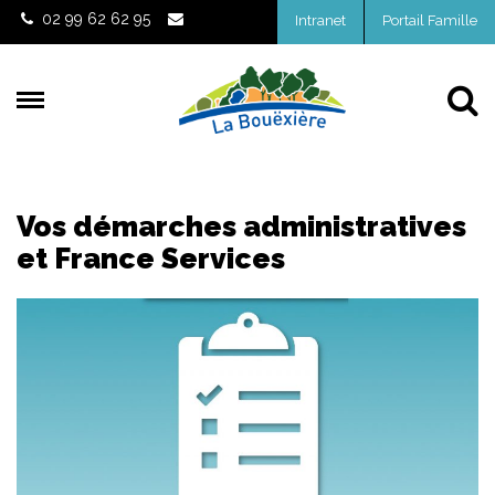
Gestion des traceurs
02 99 62 62 95
Intranet
Portail Famille
Al
Vos démarches administratives
et France Services