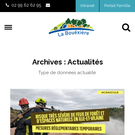
Gestion des traceurs
02 99 62 62 95
Intranet
Portail Famille
Al
Archives :
Actualités
Type de données actualité.