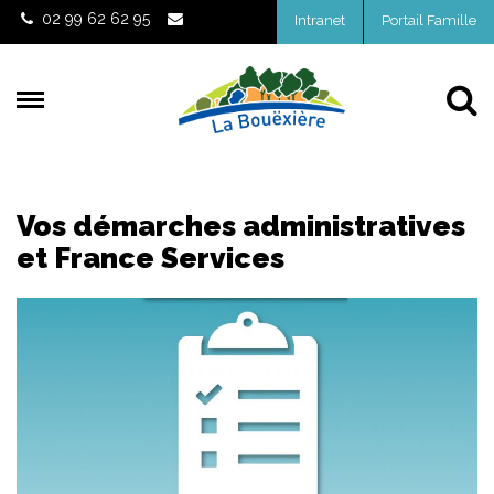
Gestion des traceurs
02 99 62 62 95
Intranet
Portail Famille
Al
Vos démarches administratives
et France Services