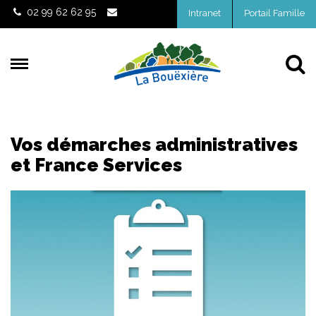
Gestion des traceurs
02 99 62 62 95
Intranet
Portail Famille
Al
Vos démarches administratives
et France Services