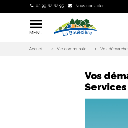
Gestion des traceurs
02 99 62 62 95
Nous contacter
MENU
Accueil
>
Vie communale
>
Vos démarches 
Vos déma
Services