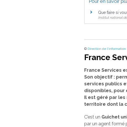
Pour en savoir pl
Que faire si vou
Institut national 
©
Direction de l'information
France Ser
France Services e
Son objectif : per
services publics e
disponibles, pour
Il est géré par l
territoire dont l
C’est un
Guichet un
par un agent formé p