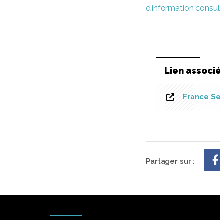
d’information consult
Lien associ
France Se
Partager sur :