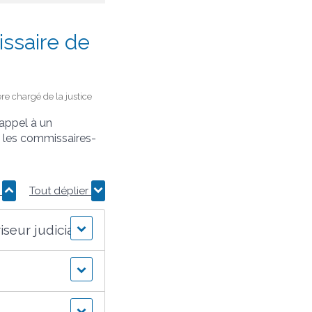
issaire de
ère chargé de la justice
 appel à un
et les commissaires-
r
Tout déplier
seur judiciaire