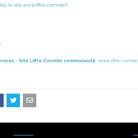
ez le site www.liffre-cormier.fr
é
rvices - Site Liffré-Cormier communauté
www.liffre-cormier.