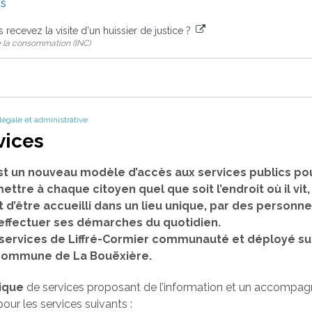
us
s recevez la visite d'un huissier de justice ?
de la consommation (INC)
 légale et administrative
vices
st un nouveau modèle d’accès aux services publics pou
mettre à chaque citoyen quel que soit l’endroit où il vit
t d’être accueilli dans un lieu unique, par des person
 effectuer ses démarches du quotidien.
es services de Liffré-Cormier communauté et déployé su
a commune de La Bouëxière.
ique
de services proposant de l’information et un accompa
our les services suivants :