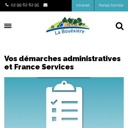
Gestion des traceurs
02 99 62 62 95
Intranet
Portail Famille
Al
Vos démarches administratives
et France Services