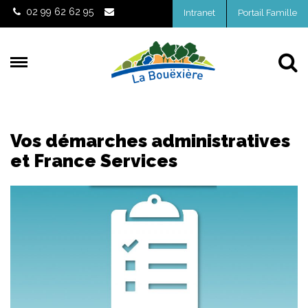
Gestion des traceurs
02 99 62 62 95
Intranet
Portail Famille
Al
Vos démarches administratives
et France Services