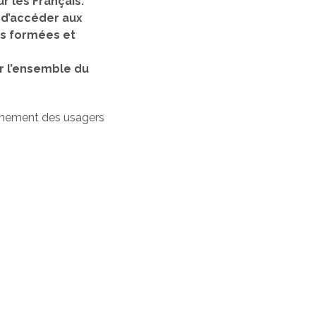
r les Français.
, d’accéder aux
nes formées et
r l’ensemble du
gnement des usagers