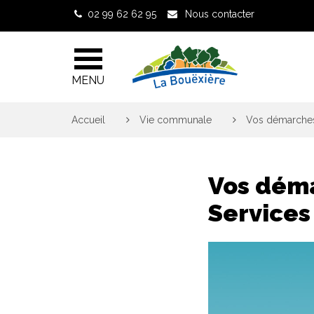
Gestion des traceurs
02 99 62 62 95
Nous contacter
MENU
Accueil
>
Vie communale
>
Vos démarches 
Vos déma
Services