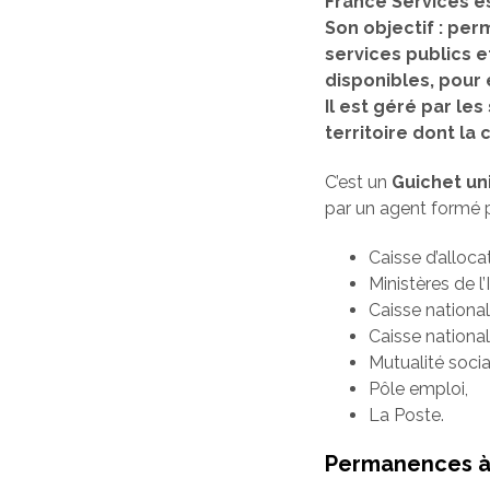
France Services e
Son objectif : per
services publics e
disponibles, pour
Il est géré par l
territoire dont l
C’est un
Guichet un
par un agent formé p
Caisse d’alloca
Ministères de l’
Caisse nationa
Caisse national
Mutualité socia
Pôle emploi,
La Poste.
Permanences à 