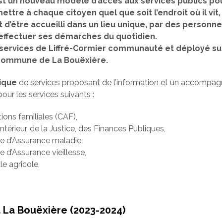
st un nouveau modèle d’accès aux services publics pou
mettre à chaque citoyen quel que soit l’endroit où il vit
t d’être accueilli dans un lieu unique, par des person
 effectuer ses démarches du quotidien.
es services de Liffré-Cormier communauté et déployé su
a commune de La Bouëxière.
ique
de services proposant de l’information et un accompa
our les services suivants :
tions familiales (CAF),
Intérieur, de la Justice, des Finances Publiques,
le d’Assurance maladie,
e d’Assurance vieillesse,
le agricole,
La Bouëxière (2023-2024)