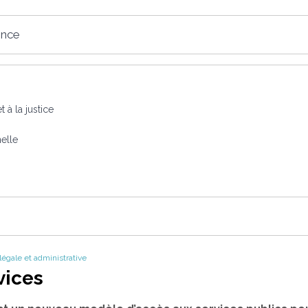
ence
 à la justice
nelle
 légale et administrative
vices