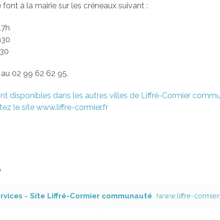
ont à la mairie sur les créneaux suivant :
17h
h30
h30
au 02 99 62 62 95.
nt disponibles dans les autres villes de Liffré-Cormier comm
ez le site www.liffre-cormier.fr
é
rvices - Site Liffré-Cormier communauté
www.liffre-cormier.