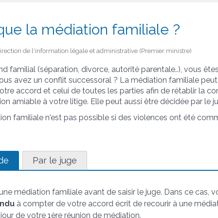
ue la médiation familiale ?
Direction de l'information légale et administrative (Premier ministre)
d familial (séparation, divorce, autorité parentale..), vous ête
ous avez un conflit successoral ? La médiation familiale peut 
tre accord et celui de toutes les parties afin de rétablir la 
on amiable à votre litige. Elle peut aussi être décidée par le j
tion familiale n'est pas possible si des violences ont été com
de
Par le juge
e médiation familiale avant de saisir le juge. Dans ce cas, vo
ndu
à compter de votre accord écrit de recourir à une médiati
jour de votre 1
ère
réunion de médiation.