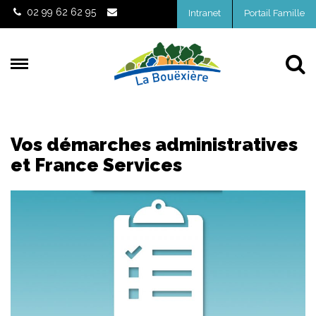
Gestion des traceurs
02 99 62 62 95
Intranet
Portail Famille
Al
Vos démarches administratives
et France Services