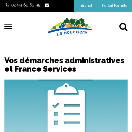
Gestion des traceurs
02 99 62 62 95
Intranet
Portail Famille
Al
Vos démarches administratives
et France Services