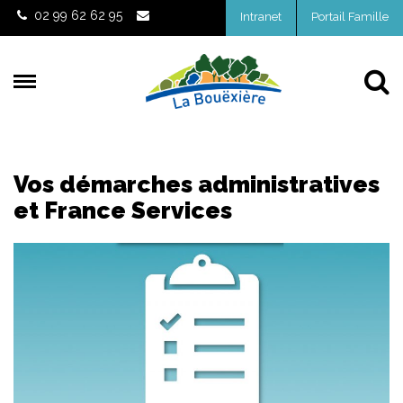
Gestion des traceurs
02 99 62 62 95
Intranet
Portail Famille
Al
Vos démarches administratives
et France Services