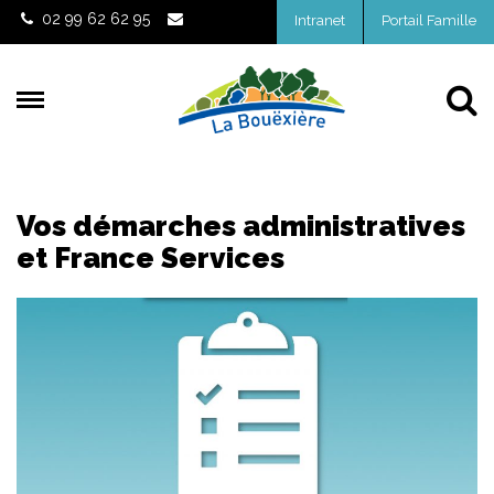
Gestion des traceurs
02 99 62 62 95
Intranet
Portail Famille
Al
Vos démarches administratives
et France Services