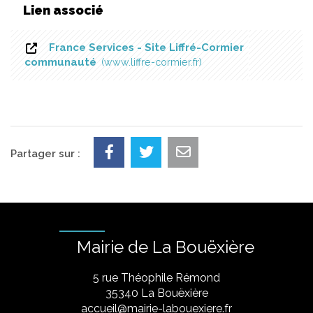
Lien associé
France Services - Site Liffré-Cormier
communauté
www.liffre-cormier.fr
Partager sur :
Mairie de La Bouëxière
5 rue Théophile Rémond
​35340 La Bouëxière
accueil@mairie-labouexiere.fr