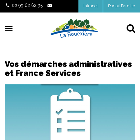
Gestion des traceurs
02 99 62 62 95
Intranet
Portail Famille
Al
Vos démarches administratives
et France Services