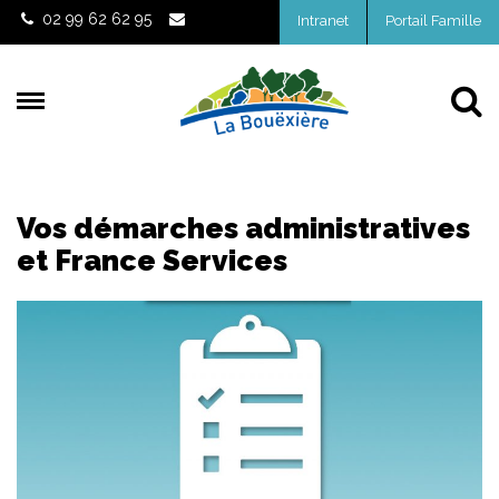
Gestion des traceurs
02 99 62 62 95
Intranet
Portail Famille
Al
Vos démarches administratives
et France Services