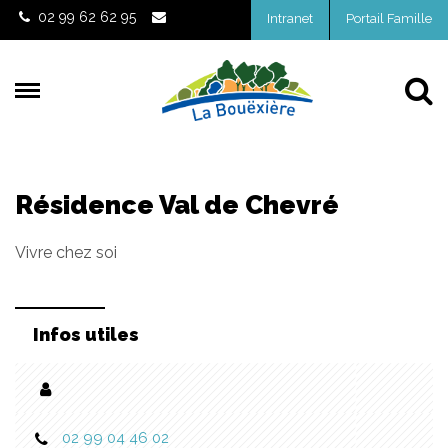
Gestion des traceurs
02 99 62 62 95
Intranet
Portail Famille
Al
Résidence Val de Chevré
Vivre chez soi
Infos utiles
02 99 04 46 02