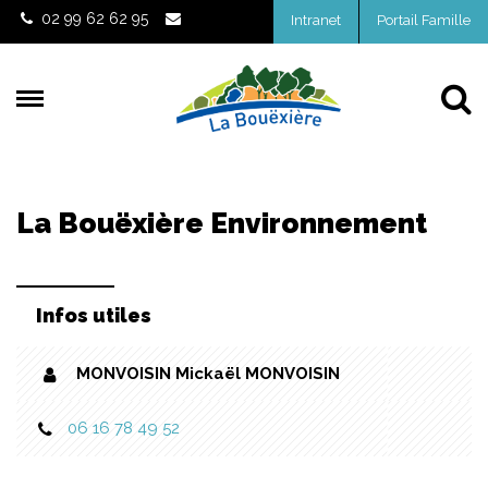
Gestion des traceurs
02 99 62 62 95
Intranet
Portail Famille
Al
La Bouëxière Environnement
Infos utiles
MONVOISIN Mickaël MONVOISIN
06 16 78 49 52