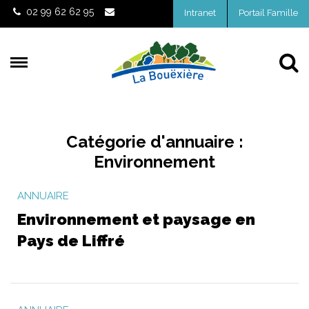
Gestion des traceurs
02 99 62 62 95
Intranet
Portail Famille
Al
Catégorie d'annuaire :
Environnement
ANNUAIRE
Environnement et paysage en
Pays de Liffré