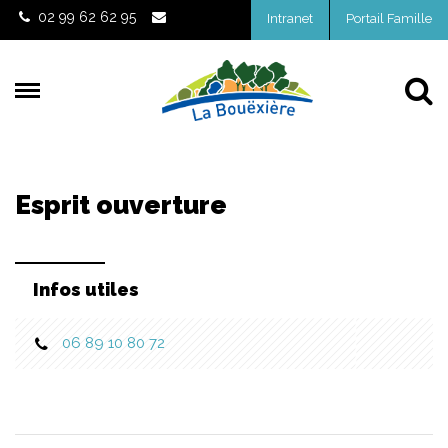
Gestion des traceurs
02 99 62 62 95
Intranet
Portail Famille
Al
Esprit ouverture
Infos utiles
06 89 10 80 72