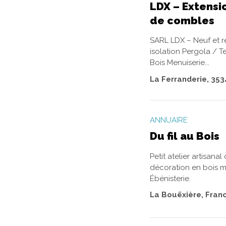
LDX – Extens
de combles
SARL LDX – Neuf et r
isolation Pergola / 
Bois Menuiserie...
La Ferranderie, 35
ANNUAIRE
Du fil au Bois
Petit atelier artisana
décoration en bois ma
Ébénisterie.
La Bouëxière, Fran