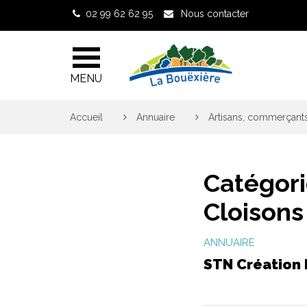
Gestion des traceurs
02 99 62 62 95
Nous contacter
MENU
Accueil
>
Annuaire
>
Artisans, commerçants
Catégori
Cloisons
ANNUAIRE
STN Création 