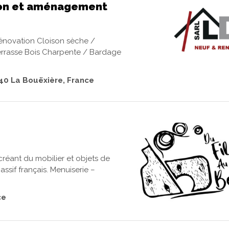
ion et aménagement
énovation Cloison sèche /
Terrasse Bois Charpente / Bardage
340 La Bouëxière, France
l créant du mobilier et objets de
ssif français. Menuiserie –
ce