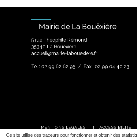
Mairie de La Bouëxière
5 rue Théophile Rémond
​35340 La Bouëxière
accueil@mairie-labouexiere.fr
Tel : 02 99 62 62 95
/ Fax : 02 99 04 40 23
MENTIONS LÉGALES
ACCESSIBILITÉ
Ce site utilise des traceurs pour fonctionner et obtenir des statisti