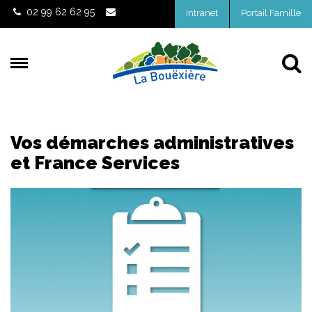
Gestion des traceurs
02 99 62 62 95
Intranet
Portail Famille
Al
Vos démarches administratives
et France Services