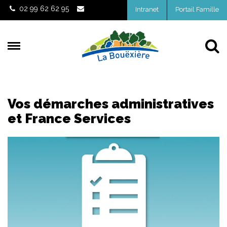
Gestion des traceurs
02 99 62 62 95
Intranet
Portail Famille
Al
Vos démarches administratives
et France Services