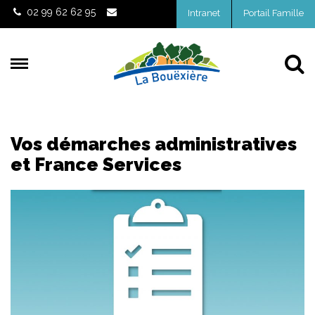
Gestion des traceurs
02 99 62 62 95
Intranet
Portail Famille
Al
Vos démarches administratives
et France Services