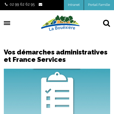
Gestion des traceurs
02 99 62 62 95
Intranet
Portail Famille
Al
Vos démarches administratives
et France Services