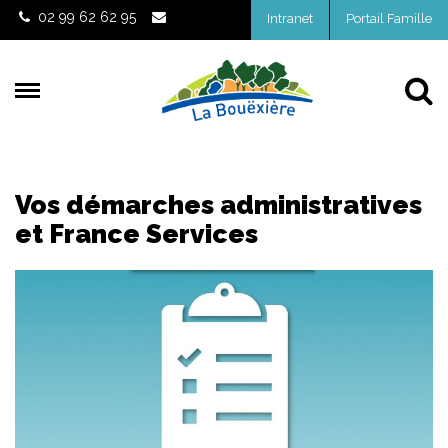
Gestion des traceurs
02 99 62 62 95
Intranet
Portail Famille
Al
Vos démarches administratives
et France Services