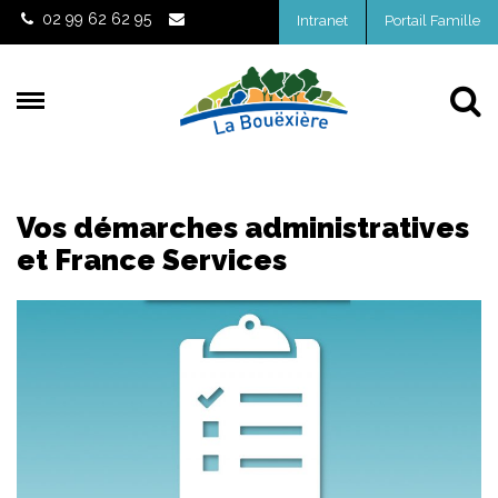
Gestion des traceurs
02 99 62 62 95
Intranet
Portail Famille
Al
Vos démarches administratives
et France Services