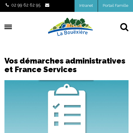
Gestion des traceurs
02 99 62 62 95
Intranet
Portail Famille
Al
Vos démarches administratives
et France Services