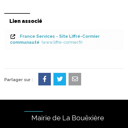
Lien associé
France Services - Site Liffré-Cormier
communauté
www.liffre-cormier.fr
Partager sur :
Mairie de La Bouëxière