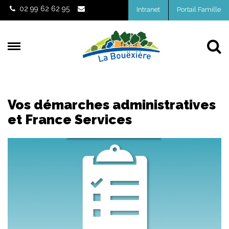
Gestion des traceurs
02 99 62 62 95
Intranet
Portail Famille
Al
Vos démarches administratives
et France Services