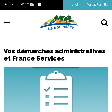
Gestion des traceurs
02 99 62 62 95
Intranet
Portail Famille
Al
Vos démarches administratives
et France Services